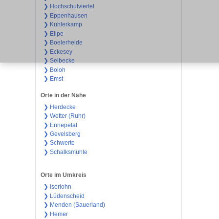
❯ Hochschulviertel
❯ Eppenhausen
❯ Kuhlerkamp
❯ Eilpe
❯ Boelerheide
❯ Eckesey
❯ Selbecke
❯ Boloh
❯ Emst
Orte in der Nähe
❯ Herdecke
❯ Wetter (Ruhr)
❯ Ennepetal
❯ Gevelsberg
❯ Schwerte
❯ Schalksmühle
Orte im Umkreis
❯ Iserlohn
❯ Lüdenscheid
❯ Menden (Sauerland)
❯ Hemer