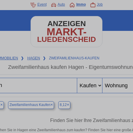
Event
Auto
Immo
Job
ANZEIGEN
MARKT-
LUEDENSCHEID
MMOBILIEN
❯
HAGEN
❯
ZWEIFAMILIENHAUS-KAUFEN
Zweifamilienhaus kaufen Hagen - Eigentumswohnung 
×
×
×
n
Zweifamilienhaus Kaufen
8,12
Finden Sie hier Ihre Zweifamilienhaus
hen Sie in Hagen eine Zweifamilienhaus zum kaufen? Finden Sie hier eine große