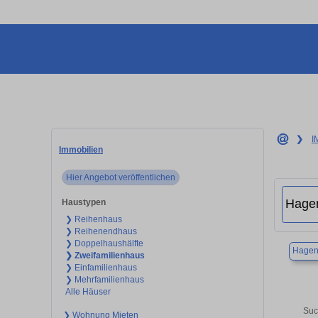
❯
I
Immobilien
Hier Angebot veröffentlichen
Haustypen
❯ Reihenhaus
❯ Reihenendhaus
❯ Doppelhaushälfte
Hage
❯ Zweifamilienhaus
❯ Einfamilienhaus
❯ Mehrfamilienhaus
Alle Häuser
Suc
❯ Wohnung Mieten