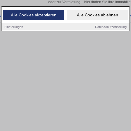
oder zur Vermietung – hier finden Sie Ihre Immobili
Alle Cookies akzeptieren
Alle Cookies ablehnen
onnten wir derzeit keine passenden Objekte finden. Schauen Sie bald wieder vo
Einstellungen
Datenschutzerklärung