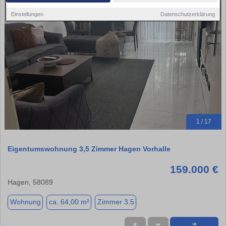
Einstellungen
Datenschutzerklärung
1 / 17
Eigentumswohnung 3,5 Zimmer Hagen Vorhalle
159.000 €
Hagen, 58089
Wohnung
ca. 64,00 m²
Zimmer 3.5
★
➦
➜