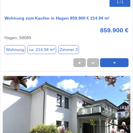
1 / 1
Wohnung zum Kaufen in Hagen 859.900 € 214.94 m²
859.900 €
Hagen, 58089
Wohnung
ca. 214,94 m²
Zimmer 3
★
➦
➜