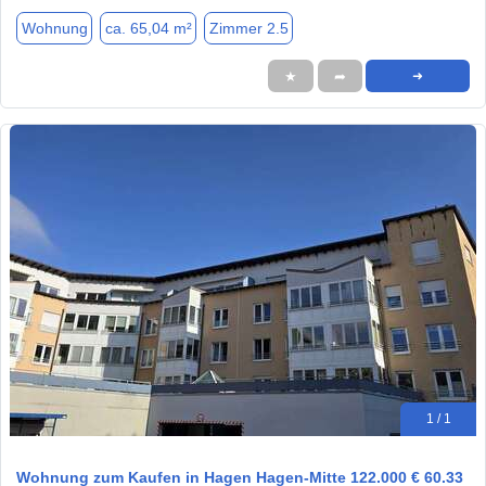
Wohnung
ca. 65,04 m²
Zimmer 2.5
★
➦
➜
1 / 1
Wohnung zum Kaufen in Hagen Hagen-Mitte 122.000 € 60.33