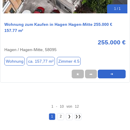
1 / 1
Wohnung zum Kaufen in Hagen Hagen-Mitte 255.000 €
157.77 m²
255.000 €
Hagen / Hagen-Mitte, 58095
Wohnung
ca. 157,77 m²
Zimmer 4.5
★
➦
➜
1 - 10 von 12
1
2
❯
❯❯