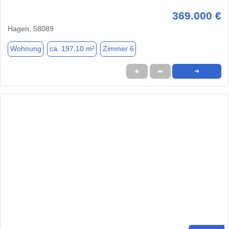
369.000 €
Hagen, 58089
Wohnung
ca. 197,10 m²
Zimmer 6
★
➦
➜