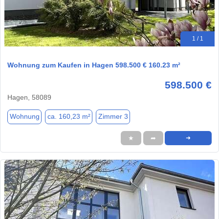
1 / 1
Wohnung zum Kaufen in Hagen 598.500 € 160.23 m²
598.500 €
Hagen, 58089
Wohnung
ca. 160,23 m²
Zimmer 3
★
➦
➜