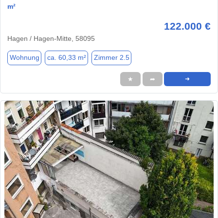
m²
122.000 €
Hagen / Hagen-Mitte, 58095
Wohnung
ca. 60,33 m²
Zimmer 2.5
★
➦
➜