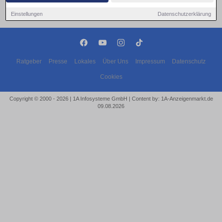
Einstellungen
Datenschutzerklärung
Ratgeber
Presse
Lokales
Über Uns
Impressum
Datenschutz
Cookies
Copyright © 2000 - 2026 | 1A Infosysteme GmbH | Content by: 1A-Anzeigenmarkt.de
09.08.2026