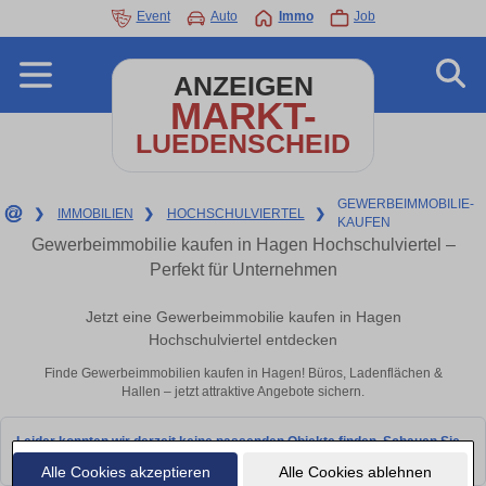
Event
Auto
Immo
Job
ANZEIGEN
MARKT-
LUEDENSCHEID
GEWERBEIMMOBILIE-
❯
IMMOBILIEN
❯
HOCHSCHULVIERTEL
❯
KAUFEN
Gewerbeimmobilie kaufen in Hagen Hochschulviertel –
Perfekt für Unternehmen
Jetzt eine Gewerbeimmobilie kaufen in Hagen
Hochschulviertel entdecken
Finde Gewerbeimmobilien kaufen in Hagen! Büros, Ladenflächen &
Hallen – jetzt attraktive Angebote sichern.
Leider konnten wir derzeit keine passenden Objekte finden. Schauen Sie
bald wieder vorbei!
Alle Cookies akzeptieren
Alle Cookies ablehnen