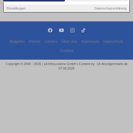
Einstellungen
Datenschutzerklärung
Ratgeber
Presse
Lokales
Über Uns
Impressum
Datenschutz
Cookies
Copyright © 2000 - 2026 | 1A Infosysteme GmbH | Content by: 1A-Anzeigenmarkt.de
07.08.2026