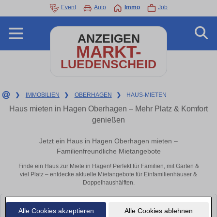
Event
Auto
Immo
Job
ANZEIGEN
MARKT-
LUEDENSCHEID
❯
IMMOBILIEN
❯
OBERHAGEN
❯
HAUS-MIETEN
Haus mieten in Hagen Oberhagen – Mehr Platz & Komfort
genießen
Jetzt ein Haus in Hagen Oberhagen mieten –
Familienfreundliche Mietangebote
Finde ein Haus zur Miete in Hagen! Perfekt für Familien, mit Garten &
viel Platz – entdecke aktuelle Mietangebote für Einfamilienhäuser &
Doppelhaushälften.
Leider konnten wir derzeit keine passenden Objekte finden. Schauen Sie
Alle Cookies akzeptieren
Alle Cookies ablehnen
bald wieder vorbei!