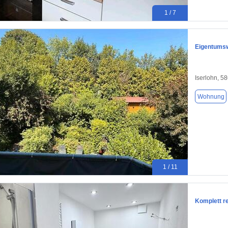
1 / 7
Eigentumsw
Iserlohn, 5
Wohnung
1 / 11
Komplett r