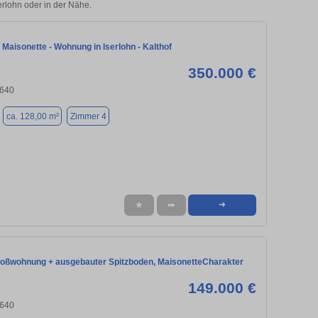
serlohn oder in der Nähe.
Maisonette - Wohnung in Iserlohn - Kalthof
350.000 €
8640
ca. 128,00 m²
Zimmer 4
★
➦
➜
ßwohnung + ausgebauter Spitzboden, MaisonetteCharakter
149.000 €
8640