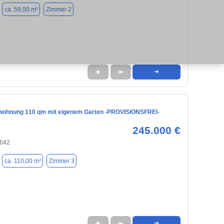
ca. 59,00 m²
Zimmer 2
★
➦
➜
wohnung 110 qm mit eigenem Garten -PROVISIONSFREI-
245.000 €
8642
ca. 110,00 m²
Zimmer 3
★
➦
➜