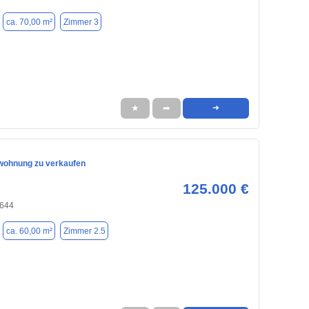
ca. 70,00 m²
Zimmer 3
★
➦
➜
wohnung zu verkaufen
125.000 €
8644
ca. 60,00 m²
Zimmer 2.5