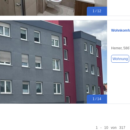
1 / 12
Wohnkomfor
Hemer, 586
Wohnung
1 / 14
1 - 10 von 317