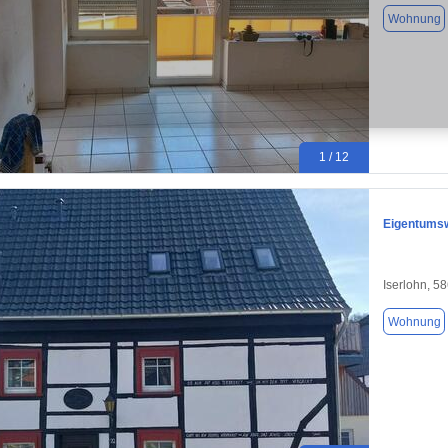
Wohnung
1 / 12
Eigentums
Iserlohn, 5
Wohnung