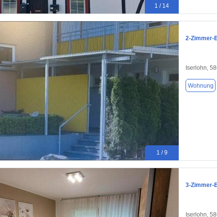
1 / 14
2-Zimmer-E
Iserlohn, 5
Wohnung
1 / 9
3-Zimmer-E
Iserlohn, 5