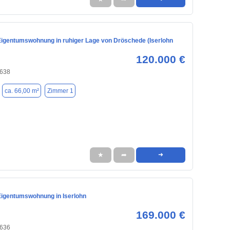
igentumswohnung in ruhiger Lage von Dröschede (Iserlohn
120.000 €
8638
ca. 66,00 m²
Zimmer 1
★
➦
➜
igentumswohnung in Iserlohn
169.000 €
8636