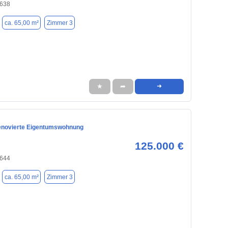
8638
ca. 65,00 m²
Zimmer 3
★
➦
➜
enovierte Eigentumswohnung
125.000 €
8644
ca. 65,00 m²
Zimmer 3