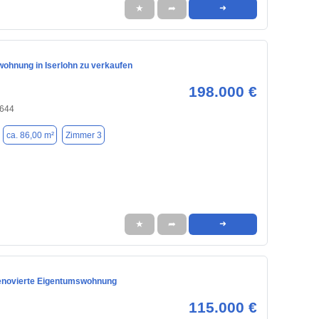
★
➦
➜
ohnung in Iserlohn zu verkaufen
198.000 €
8644
ca. 86,00 m²
Zimmer 3
★
➦
➜
enovierte Eigentumswohnung
115.000 €