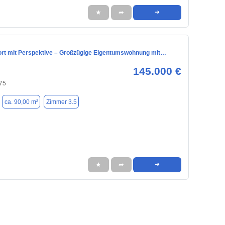
★
➦
➜
t mit Perspektive – Großzügige Eigentumswohnung mit…
145.000 €
75
ca. 90,00 m²
Zimmer 3.5
★
➦
➜