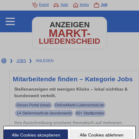
Event
Auto
Immo
Job
ANZEIGEN
MARKT-
LUEDENSCHEID
❯
JOBS
❯
ANLEGEN
Mitarbeitende finden – Kategorie Jobs
Stellenanzeigen mit wenigen Klicks – lokal sichtbar &
bundesweit verteilt.
Dieses Portal (lokal)
OnlineMarkt-Lüdenscheid.de
1A-Stellenmarkt.de (bundesweit)
60+ Stadtportale
Ihre Ausschreibung erscheint thematisch auf mehreren
Portalen – automatisch verteilt.
Alle Cookies akzeptieren
Alle Cookies ablehnen