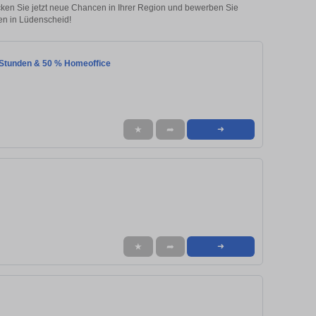
ecken Sie jetzt neue Chancen in Ihrer Region und bewerben Sie
en in Lüdenscheid!
5 Stunden & 50 % Homeoffice
★
➦
➜
★
➦
➜