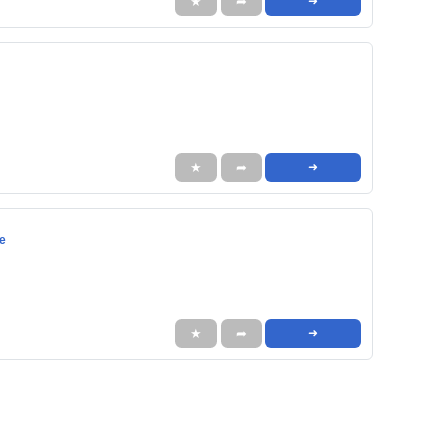
★
➦
➜
★
➦
➜
e
★
➦
➜