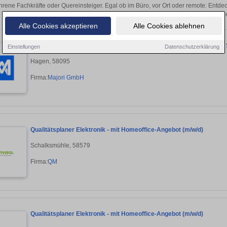
hrene Fachkräfte oder Quereinsteiger. Egal ob im Büro, vor Ort oder remote: Entd
sich direkt auf passende Home-Office-Stell
Alle Cookies akzeptieren
Alle Cookies ablehnen
Senior Azure Cloud Engineer / Azure Platform Engineer (m/w/d) // 3
Einstellungen
Datenschutzerklärung
Hagen, 58095
Firma:
Majori GmbH
Qualitätsplaner Elektronik - mit Homeoffice-Angebot (m/w/d)
Schalksmühle, 58579
Firma:
QM
Qualitätsplaner Elektronik - mit Homeoffice-Angebot (m/w/d)