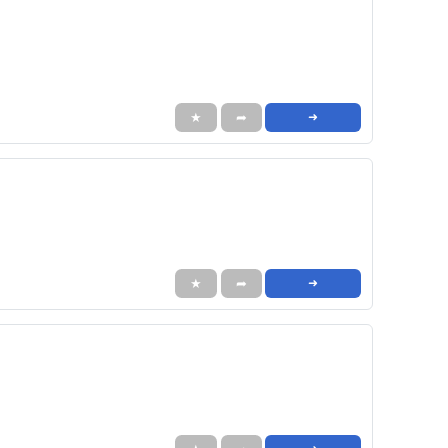
★
➦
➜
★
➦
➜