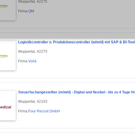
Wuppertal, 42275
Firma:
QM
Logistikcontroller o. Produktionscontroller (w/m/d) mit SAP & BI-Too
Wuppertal, 42275
Firma:
Voilà
Steuerfachangestellter (m/w/d) - Digital und flexibel - bis zu 4 Tage 
Wuppertal, 42103
Firma:
Four Recruit GmbH