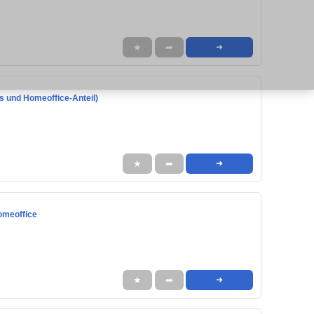
★
➦
➜
ls und Homeoffice-Anteil)
★
➦
➜
Homeoffice
★
➦
➜