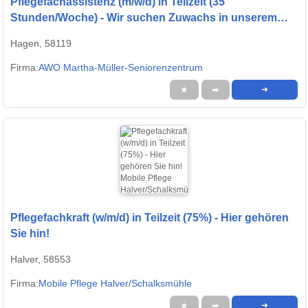
Pflegefachassistenz (m/w/d) in Teilzeit (35
Stunden/Woche) - Wir suchen Zuwachs in unserem
Team!
Hagen, 58119
Firma:
AWO Martha-Müller-Seniorenzentrum
★
➦
➜
Pflegefachkraft (w/m/d) in Teilzeit (75%) - Hier gehören
Sie hin!
Halver, 58553
Firma:
Mobile Pflege Halver/Schalksmühle
★
➦
➜