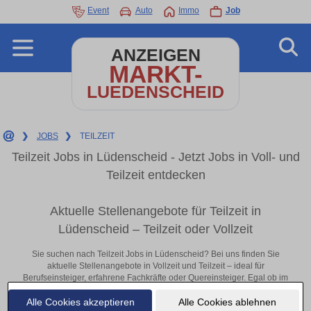
Event
Auto
Immo
Job
ANZEIGEN
MARKT-
LUEDENSCHEID
❯
JOBS
❯
TEILZEIT
Teilzeit Jobs in Lüdenscheid - Jetzt Jobs in Voll- und
Teilzeit entdecken
Aktuelle Stellenangebote für Teilzeit in
Lüdenscheid – Teilzeit oder Vollzeit
Sie suchen nach Teilzeit Jobs in Lüdenscheid? Bei uns finden Sie
aktuelle Stellenangebote in Vollzeit und Teilzeit – ideal für
Berufseinsteiger, erfahrene Fachkräfte oder Quereinsteiger. Egal ob im
Büro, vor Ort oder remote: Entdecken Sie jetzt neue Chancen in Ihrer
Alle Cookies akzeptieren
Alle Cookies ablehnen
Region und bewerben Sie sich direkt auf passende Teilzeit-Stellen in