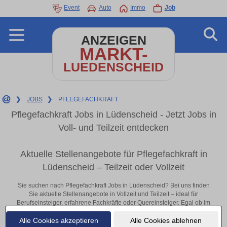
Event
Auto
Immo
Job
ANZEIGEN
MARKT-
LUEDENSCHEID
❯
JOBS
❯
PFLEGEFACHKRAFT
Pflegefachkraft Jobs in Lüdenscheid - Jetzt Jobs in
Voll- und Teilzeit entdecken
Aktuelle Stellenangebote für Pflegefachkraft in
Lüdenscheid – Teilzeit oder Vollzeit
Sie suchen nach Pflegefachkraft Jobs in Lüdenscheid? Bei uns finden
Sie aktuelle Stellenangebote in Vollzeit und Teilzeit – ideal für
Berufseinsteiger, erfahrene Fachkräfte oder Quereinsteiger. Egal ob im
Büro, vor Ort oder remote: Entdecken Sie jetzt neue Chancen in Ihrer
Alle Cookies akzeptieren
Alle Cookies ablehnen
Region und bewerben Sie sich direkt auf passende Pflegefachkraft-