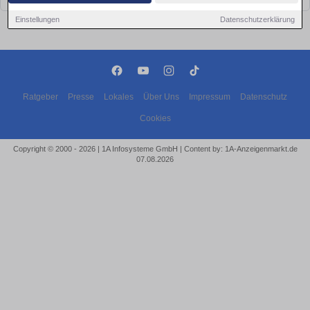
Einstellungen
Datenschutzerklärung
Ratgeber
Presse
Lokales
Über Uns
Impressum
Datenschutz
Cookies
Copyright © 2000 - 2026 | 1A Infosysteme GmbH | Content by: 1A-Anzeigenmarkt.de
07.08.2026