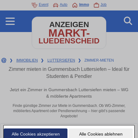
Event
Auto
Immo
Job
ANZEIGEN
MARKT-
LUEDENSCHEID
❯
IMMOBILIEN
❯
LUTTERSIEFEN
❯
ZIMMER-MIETEN
Zimmer mieten in Gummersbach Luttersiefen – Ideal für
Studenten & Pendler
Jetzt ein Zimmer in Gummersbach Luttersiefen mieten – WG
& möblierte Apartments
Finde günstige Zimmer zur Miete in Gummersbach. Ob WG-Zimmer,
möbliertes Apartment oder Pendlerwohnung – hier gibt’s passende
Angebote!
Leider konnten wir derzeit keine passenden Objekte finden. Schauen Sie
Alle Cookies akzeptieren
Alle Cookies ablehnen
bald wieder vorbei!